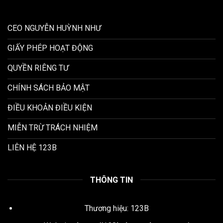
CEO NGUYỄN HUỲNH NHƯ
GIẤY PHÉP HOẠT ĐỘNG
QUYỀN RIÊNG TƯ
CHÍNH SÁCH BẢO MẬT
ĐIỀU KHOẢN ĐIỀU KIỆN
MIỄN TRỪ TRÁCH NHIỆM
LIÊN HỆ 123B
THÔNG TIN
Thương hiệu: 123B