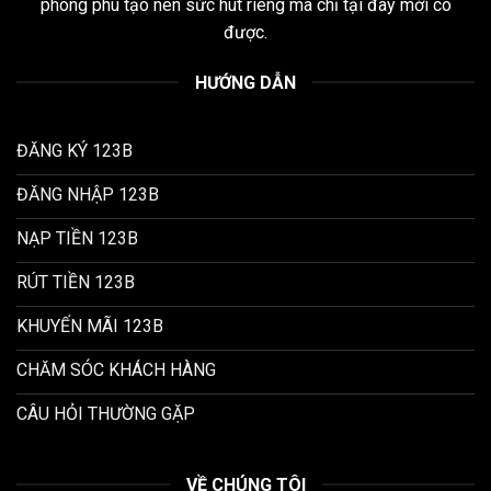
phong phú tạo nên sức hút riêng mà chỉ tại đây mới có
được.
HƯỚNG DẪN
ĐĂNG KÝ 123B
ĐĂNG NHẬP 123B
NẠP TIỀN 123B
RÚT TIỀN 123B
KHUYẾN MÃI 123B
CHĂM SÓC KHÁCH HÀNG
CÂU HỎI THƯỜNG GẶP
VỀ CHÚNG TÔI