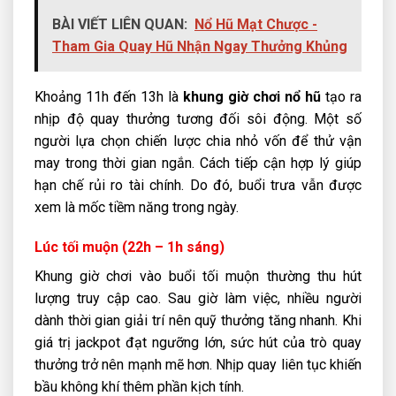
BÀI VIẾT LIÊN QUAN:
Nổ Hũ Mạt Chược -
Tham Gia Quay Hũ Nhận Ngay Thưởng Khủng
Khoảng 11h đến 13h là
khung giờ chơi nổ hũ
tạo ra
nhịp độ quay thưởng tương đối sôi động. Một số
người lựa chọn chiến lược chia nhỏ vốn để thử vận
may trong thời gian ngắn. Cách tiếp cận hợp lý giúp
hạn chế rủi ro tài chính. Do đó, buổi trưa vẫn được
xem là mốc tiềm năng trong ngày.
Lúc tối muộn (22h – 1h sáng)
Khung giờ chơi vào buổi tối muộn thường thu hút
lượng truy cập cao. Sau giờ làm việc, nhiều người
dành thời gian giải trí nên quỹ thưởng tăng nhanh. Khi
giá trị jackpot đạt ngưỡng lớn, sức hút của trò quay
thưởng trở nên mạnh mẽ hơn. Nhịp quay liên tục khiến
bầu không khí thêm phần kịch tính.