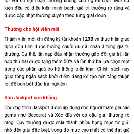
lợi với cơ hội nhận thưởng khủng cho người chơi. Mỗi sự
kiện đều có điều kiện minh bạch, giá trị thưởng rõ ràng và
được cập nhật thường xuyên theo từng giai đoạn.
Thưởng cho hội viên mới
Thành viên mới khi đăng ký tài khoản
123B
và thực hiện giao
dịch đầu tiên được hưởng chuỗi ưu đãi nhân 3 tổng giá trị
thưởng. Cụ thể, lần nạp đầu nhận thưởng gấp đôi giá trị, lần
nạp thứ hai được tặng thêm 50% và lần thứ ba lựa chọn một
trong các phần quà do hệ thống triển khai. Chính sách này
giúp tăng ngân sách khởi điểm đáng kể tạo nền tảng thuận
lợi để bạn bắt đầu trải nghiệm.
Săn Jackpot cực khủng
Chương trình Jackpot được áp dụng cho người tham gia các
game như Baccarat và Xóc đĩa với cơ cấu giải thưởng rõ
ràng. Quỹ thưởng được chia thành nhiều hạng mục từ giải
nhỏ đến giải đặc biệt, trong đó mức cao nhất có thể đạt giá