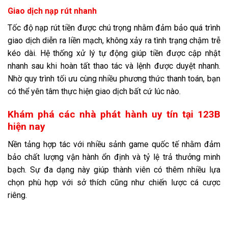
Giao dịch nạp rút nhanh
Tốc độ nạp rút tiền được chú trọng nhằm đảm bảo quá trình
giao dịch diễn ra liền mạch, không xảy ra tình trạng chậm trễ
kéo dài. Hệ thống xử lý tự động giúp tiền được cập nhật
nhanh sau khi hoàn tất thao tác và lệnh được duyệt nhanh.
Nhờ quy trình tối ưu cùng nhiều phương thức thanh toán, bạn
có thể yên tâm thực hiện giao dịch bất cứ lúc nào.
Khám phá các nhà phát hành uy tín tại 123B
hiện nay
Nền tảng hợp tác với nhiều sảnh game quốc tế nhằm đảm
bảo chất lượng vận hành ổn định và tỷ lệ trả thưởng minh
bạch. Sự đa dạng này giúp thành viên có thêm nhiều lựa
chọn phù hợp với sở thích cũng như chiến lược cá cược
riêng.
Tên sảnh
Ưu điểm nổi bật