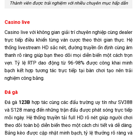
Thành viên được trải nghiệm với nhiều chuyên mục hấp dẫn
Casino live
Casino live với không gian giải trí chuyên nghiệp cùng dealer
trực tiếp điều khiển từng ván cược theo thời gian thực. Hệ
thống livestream HD sắc nét, đường truyền ổn định cùng âm
thanh rõ ràng giúp bạn theo dõi mọi diễn biến một cách trọn
vẹn. Tỷ lệ RTP dao động từ 96-98% được công khai minh
bạch kết hợp tương tác trực tiếp tại bàn chơi tạo nên trải
nghiệm công bằng.
Đá gà
Đá gà
123B
hợp tác cùng các đấu trường uy tín như SV388
và S128 mang đến những trận đấu được phát sóng trực tiếp
mỗi ngày. Hệ thống truyền tải full HD rõ nét giúp người chơi
theo dõi toàn bộ diễn biến theo một cách chi tiết và dễ dàng.
Bảng kèo được cập nhật minh bạch, tỷ lệ thưởng rõ ràng và