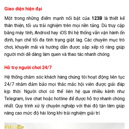
Giao diện hiện đại
Một trong những điểm mạnh nổi bật của
123B
là thiết kế
thân thiện, tối ưu trải nghiệm trên mọi nền tảng. Dù truy cập
bằng máy tính, Android hay iOS thì hệ thống vẫn vận hành ổn
định, hạn chế tối đa tình trạng giật lag. Các chuyên mục trò
chơi, khuyến mãi và hướng dẫn được sắp xếp rõ ràng giúp
người mới dễ dàng làm quen và thao tác nhanh chóng.
Hỗ trợ người chơi 24/7
Hệ thống chăm sóc khách hàng chúng tôi hoạt động liên tục
24/7 nhằm đảm bảo mọi thắc mắc hội viên được giải đáp
kịp thời. Người chơi có thể liên hệ qua nhiều kênh như
Telegram, live chat hoặc hotline để được hỗ trợ nhanh chóng
nhất. Quy trình xử lý chuyên nghiệp với thái độ tận tâm giúp
nâng cao mức độ hài lòng khi trải nghiệm giải trí.