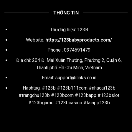
THÔNG TIN
Thương hiệu: 123B
Website:
https://123babyproducts.com/
Phone : 0374591479
Địa chỉ: 204 Đ. Mai Xuân Thưởng, Phường 2, Quận 6,
Thành phố Hồ Chí Minh, Vietnam
Email: support@ilinks.co.in
Hashtag: #123b #123b111com #nhacai123b
#trangchu123b #123bcom #123bapp #123bslot
#123bgame #123bcasino #taiapp123b