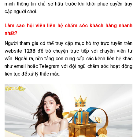
minh thông tin chủ sở hữu trước khi khôi phục quyền truy
cập người chơi.
Làm sao hội viên liên hệ chăm sóc khách hàng nhanh
nhất?
Người tham gia có thể truy cập mục hỗ trợ trực tuyến trên
website
123B
để trò chuyện trực tiếp với chuyên viên tư
vấn. Ngoài ra, nền tảng còn cung cấp các kênh liên hệ khác
như email hoặc Telegram với đội ngũ chăm sóc hoạt động
liên tục để xử lý thắc mắc.