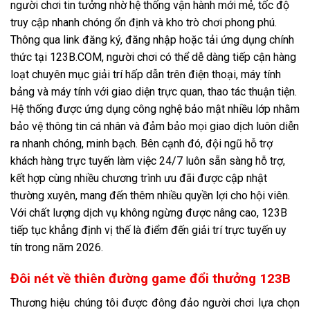
người chơi tin tưởng nhờ hệ thống vận hành mới mẻ, tốc độ
truy cập nhanh chóng ổn định và kho trò chơi phong phú.
Thông qua link đăng ký, đăng nhập hoặc tải ứng dụng chính
thức tại 123B.COM, người chơi có thể dễ dàng tiếp cận hàng
loạt chuyên mục giải trí hấp dẫn trên điện thoại, máy tính
bảng và máy tính với giao diện trực quan, thao tác thuận tiện.
Hệ thống được ứng dụng công nghệ bảo mật nhiều lớp nhằm
bảo vệ thông tin cá nhân và đảm bảo mọi giao dịch luôn diễn
ra nhanh chóng, minh bạch. Bên cạnh đó, đội ngũ hỗ trợ
khách hàng trực tuyến làm việc 24/7 luôn sẵn sàng hỗ trợ,
kết hợp cùng nhiều chương trình ưu đãi được cập nhật
thường xuyên, mang đến thêm nhiều quyền lợi cho hội viên.
Với chất lượng dịch vụ không ngừng được nâng cao, 123B
tiếp tục khẳng định vị thế là điểm đến giải trí trực tuyến uy
tín trong năm 2026.
Đôi nét về thiên đường game đổi thưởng 123B
Thương hiệu chúng tôi được đông đảo người chơi lựa chọn