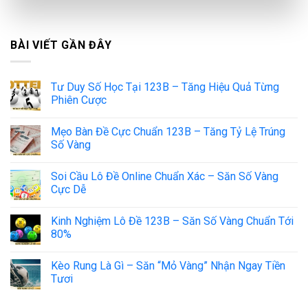
BÀI VIẾT GẦN ĐÂY
Tư Duy Số Học Tại 123B – Tăng Hiệu Quả Từng
Phiên Cược
Mẹo Bàn Đề Cực Chuẩn 123B – Tăng Tỷ Lệ Trúng
Số Vàng
Soi Cầu Lô Đề Online Chuẩn Xác – Săn Số Vàng
Cực Dễ
Kinh Nghiệm Lô Đề 123B – Săn Số Vàng Chuẩn Tới
80%
Kèo Rung Là Gì – Săn “Mỏ Vàng” Nhận Ngay Tiền
Tươi