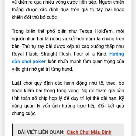
và diễn ra qua nhiều vòng cược liên tiếp. Người chiến
thắng được xác định dựa trên giá trị tay bài hoặc
khiến đối thủ bỏ cuộc.
Trong biến thể phổ biến như Texas Hold’em, mỗi
người nhận hai lá riêng và kết hợp năm lá chung trên
bàn. Thứ tự tay bài được xếp từ cao xuống thấp như
Royal Flush, Straight Flush, Four of a Kind.
Hướng
dẫn chơi poker
luôn nhấn mạnh tầm quan trọng của
việc ghi nhớ giá trị từng hand.
Luật chơi quy định các hành động như tố, theo, bỏ
hoặc kiểm bài trong từng vòng. Người tham gia cần
tính toán số chip hợp lý để duy trì lợi thế dài hạn. Kỹ
năng quản lý vốn ảnh hưởng trực tiếp đến kết quả
chung cuộc.
BÀI VIẾT LIÊN QUAN:
Cách Chơi Mậu Binh