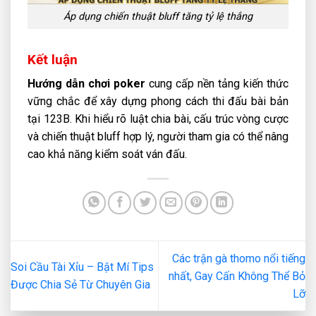
Áp dụng chiến thuật bluff tăng tỷ lệ thắng
Kết luận
Hướng dẫn chơi poker
cung cấp nền tảng kiến thức
vững chắc để xây dựng phong cách thi đấu bài bản
tại 123B. Khi hiểu rõ luật chia bài, cấu trúc vòng cược
và chiến thuật bluff hợp lý, người tham gia có thể nâng
cao khả năng kiểm soát ván đấu.
Các trận gà thomo nổi tiếng
Soi Cầu Tài Xỉu – Bật Mí Tips
nhất, Gay Cấn Không Thể Bỏ
Được Chia Sẻ Từ Chuyên Gia
Lỡ