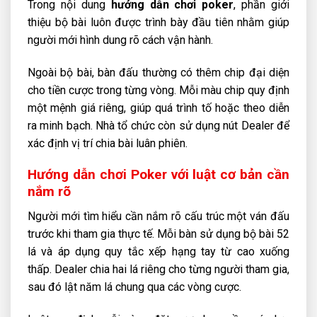
Trong nội dung
hướng dẫn chơi poker
, phần giới
thiệu bộ bài luôn được trình bày đầu tiên nhằm giúp
người mới hình dung rõ cách vận hành.
Ngoài bộ bài, bàn đấu thường có thêm chip đại diện
cho tiền cược trong từng vòng. Mỗi màu chip quy định
một mệnh giá riêng, giúp quá trình tố hoặc theo diễn
ra minh bạch. Nhà tổ chức còn sử dụng nút Dealer để
xác định vị trí chia bài luân phiên.
Hướng dẫn chơi Poker với luật cơ bản cần
nắm rõ
Người mới tìm hiểu cần nắm rõ cấu trúc một ván đấu
trước khi tham gia thực tế. Mỗi bàn sử dụng bộ bài 52
lá và áp dụng quy tắc xếp hạng tay từ cao xuống
thấp. Dealer chia hai lá riêng cho từng người tham gia,
sau đó lật năm lá chung qua các vòng cược.