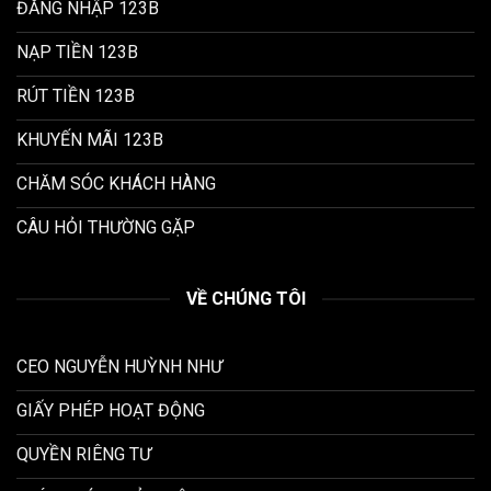
ĐĂNG NHẬP 123B
NẠP TIỀN 123B
RÚT TIỀN 123B
KHUYẾN MÃI 123B
CHĂM SÓC KHÁCH HÀNG
CÂU HỎI THƯỜNG GẶP
VỀ CHÚNG TÔI
CEO NGUYỄN HUỲNH NHƯ
GIẤY PHÉP HOẠT ĐỘNG
QUYỀN RIÊNG TƯ